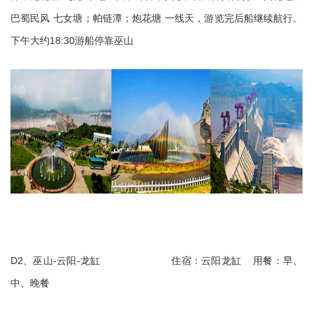
巴蜀民风
七女塘；帕链潭；炮花塘
一线天，游览完后船继续航行。
18:30
下午大约
游船停靠巫山
D2
-
-
、巫山
云阳
龙缸
住宿：云阳龙缸
用餐：早、
中、晚餐