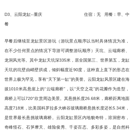
D3
--
、云阳龙缸
重庆
住宿：无
用餐：早、中
餐
早餐后继续至龙缸景区游玩（游玩景点顺序以当时具体情况为准，
在不少任何景点的情况下导游可调整游玩顺序）天坑、云端廊桥、
335
龙洞风光等。其中龙缸天坑深
米，居全国第三、世界第五，龙缸
90
天坑的坑壁由峭壁拱成，倾斜幅度近
度，这种直上直下的形态在
世界上极为罕见，享有“天下第一缸”的美誉。云阳龙缸风景区建在海
1010
拔
米高悬崖上的“云端廊桥”，以“天空之花”的花瓣作为造型，
720
26.68
廊桥上可以
°欣赏周边美景。其悬挑长度
米，廊桥距离地面
718
5.34
高度
米，比美国科罗拉多大峡谷玻璃廊桥悬挑长度还长
米，
是世界最长悬挑玻璃廊桥。云阳龙缸景区内地貌奇特，溶洞密布，
奇峰怪石、石笋摩天、雄险俊秀、千姿百态、多彩多姿，是自然科