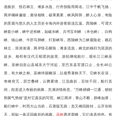
道曲折、怪石林立、滩多水急、行舟惊险而闻名。江中千帆飞驰，
两岸橘林遍坡，黄绿相映，硕果累累，峡风阵阵，醉人心扉，奇险
的景观与悠久的人文历史令海内外游客留连忘返。西陵峡，可谓大
峡套小峡，峡中还有峡，如破水峡、兵书宝剑峡
（米仓峡）、白狗
峡、镇山峡、牛肝马肺峡、灯影峡等。西陵峡为三峡最险处，礁石
林立，浪涛汹涌，两岸怪石横陈，滩多流急，峡北的秭归为屈原的
故乡、相邻有汉代王昭君的故里。游轮继续航行，观长江三峡巫
46
峡。巫峡自巫山县城东大宁河起，至巴东县官渡口止，全长
公
里，有大峡之称。巫峡绮丽幽深，以俊秀著称天下。它峡长谷深，
奇峰突兀，层峦叠嶂，云腾雾绕，江流曲折，百转千回，船行其
间，宛若进入奇丽的画廊，充满诗情画意。“万峰磅礴一江通，锁钥
荆襄气势雄”是对它真实的写照。峡江两岸，青山不断，群峰如屏，
船行峡中，时而大山当前，石塞疑无路；忽又峰回路转，云开别有
天，宛如一条迂回曲折的画廊。
巫峡
两岸群峰，它们各具特色。有