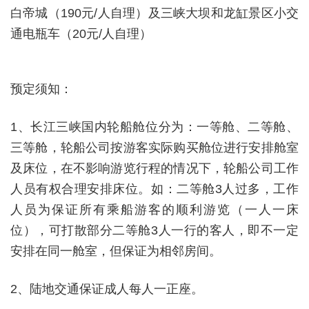
白帝城（
190
元
/
人自理）及三峡大坝和龙缸景区小交
通电瓶车（
20
元
/
人自理）
预定须知：
1
、长江三峡国内轮船舱位分为：一等舱、二等舱、
三等舱，轮船公司按游客实际购买舱位进行安排舱室
及床位，在不影响游览行程的情况下，轮船公司工作
人员有权合理安排床位。如：二等舱
3
人过多，工作
人员为保证所有乘船游客的顺利游览（一人一床
位），可打散部分二等舱
3
人一行的客人，即不一定
安排在同一舱室，但保证为相邻房间。
2
、陆地交通保证成人每人一正座。