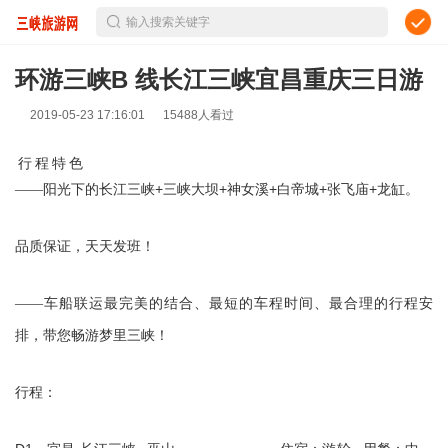
输入搜索关键字
环游三峡B 线长江三峡宜昌重庆三日游
2019-05-23 17:16:01
15488人看过
行
程
特
色
+
+
+
+
+
——阳光下的长江三峡
三峡大坝
神女溪
白帝城
张飞庙
龙缸。
品质保证，天天发班！
——车船联运最完美的结合、最短的车程时间、最合理的行程安
排，带您畅游梦里三峡！
行程：