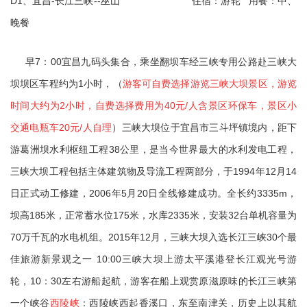
D1
-
--
、宜昌
长江三峡
巫山
住宿：游轮
用餐：中、
晚餐
7
00
早
：
宜昌九码头集合，乘坐翻坝车经三峡专用公路赴三峡大
1
坝坝区车程约为
小时，（
游客可自费选择游览三峡大坝景区，游览
2
40
/
时间大约为
小时，自费选择费用为
元
人含景区环保车，景区小
20
/
交通电瓶车
元
人自理
）三峡大坝位于宜昌市三斗坪镇境内，距下
38
游葛洲坝水利枢纽工程
公里，是当今世界最大的水利发电工程，
1994
12
14
三峡大坝工程包括主体建筑物及导流工程两部分，于
年
月
2006
5
20
3335m
日正式动工修建，
年
月
日全线修建成功。全长约
，
185
175
2335
32
坝高
米，正常蓄水位
米，水库
米，安装
台单机容量为
70
2015
12
30
万千瓦的水电机组。
年
月，三峡大坝入选长江三峡
个最
10:00
佳旅游新景观之一
三峡大坝上游太平溪港登长江观光号游
10
30
轮，
：
左右游船起航，游客在船上观赏原滋原味的长江三峡第
一个峡谷
西陵峡
：西陵峡西起香溪口，东至南津关，历史上以其航