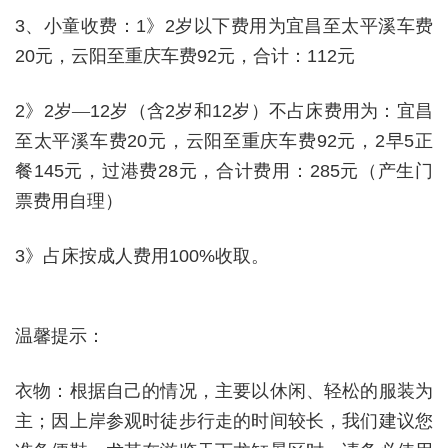
3
、小童收费：
1
》
2
岁以下费用为宜昌至太平溪车费
20
元，云阳至重庆车费
92
元，合计：
112
元
2
》
2
岁—
12
岁（含
2
岁和
12
岁）不占床费用为：宜昌
至太平溪车费
20
元，云阳至重庆车费
92
元，
2
早
5
正
餐
145
元，过港费
28
元，合计费用：
285
元（产生门
票费用自理）
3
》占床按成人费用
100%
收取。
温馨提示：
衣物：根据自己的情况，主要以休闲、轻松的服装为
主；因上岸参观时徒步行走的时间较长，我们建议您