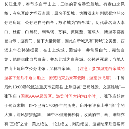
长江北岸，奉节东白帝山上，三峡的著名游览胜地。有泰山之风
貌，有兔耳岭之怪石奇观，原名子阳城，为西汉末年割据蜀地的公
孙述所建，公孙述自号白帝，故名城为“白帝城”。历代著名诗人李
白、杜甫、白居易、刘禹锡、苏轼、黄庭坚、范成大、陆游等都曾
登白帝，游夔门，留下大量诗篇，因此白帝城又有“诗城”之美誉。西
汉末年公孙述据蜀，在山上筑城，因城中一井常冒白气，宛如白
龙，他便借此自号白帝，并名此城为白帝城。公孙述死后，当地人
在山上建庙立公孙述像，又称白帝庙。
（
注意：参加游览白帝城的
-
游客下船后不返回船上，游览结束后乘车云阳，游览张飞庙）
中餐
13:00
,
后约
游轮抵达重庆市云阳县
上岸游览“巴蜀胜景、文藻胜地”—
AAAA
1
张飞庙（
国家
级景区。游览时间大约为
小时
）。张飞庙始建
1700
于蜀汉末期，距今已有
多年的历史。庙外有许多上书“张”字的
大旗，迎风猎猎起舞。
庙中不但建筑独特，收藏的书、画、雕刻亦
有“三绝”之誉：美文绝世、书法绝世，雕刻绝世。
游览结束后游客离