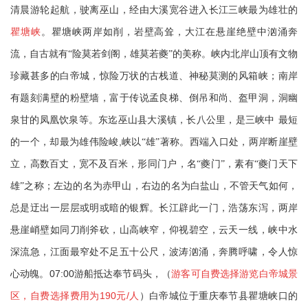
清晨游轮起航，驶离巫山，经由大溪宽谷进入长江三峡最为雄壮的
瞿塘峡
。瞿塘峡两岸如削，岩壁高耸，大江在悬崖绝壁中汹涌奔
流，自古就有“险莫若剑阁，雄莫若夔”的美称。峡内北岸山顶有文物
珍藏甚多的白帝城，惊险万状的古栈道、神秘莫测的风箱峡；南岸
有题刻满壁的粉壁墙，富于传说孟良梯、倒吊和尚、盔甲洞，洞幽
泉甘的凤凰饮泉等。东迄巫山县大溪镇，长八公里，是三峡中
最短
,
的一个，却最为雄伟险峻
峡以“雄”著称。西端入口处，两岸断崖壁
立，高数百丈，宽不及百米，形同门户，名“夔门”，素有“夔门天下
雄”之称；左边的名为赤甲山，右边的名为白盐山，不管天气如何，
总是迂出一层层或明或暗的银辉。长江辟此一门，浩荡东泻，两岸
悬崖峭壁如同刀削斧砍，山高峡窄，仰视碧空，云天一线，峡中水
深流急，江面最窄处不足五十公尺，波涛汹涌，奔腾呼啸，令人惊
07:00
心动魄。
游船抵达奉节码头，（
游客可自费选择游览白帝城景
190
/
区，自费选择费用为
元
人
）白帝城位于重庆奉节县瞿塘峡口的