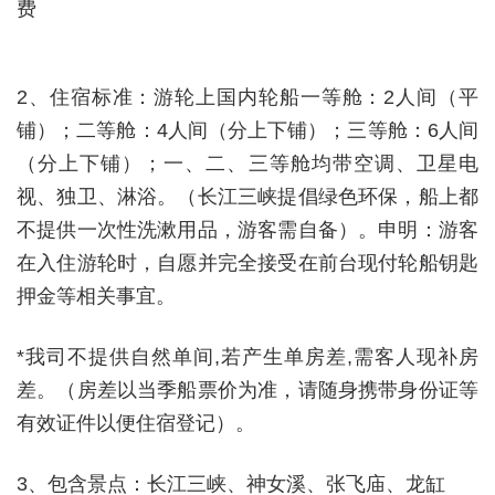
费
2
、住宿标准：游轮上国内轮船一等舱：
2
人间（平
铺）；二等舱：
4
人间（分上下铺）；三等舱：
6
人间
（分上下铺）；一、二、三等舱均带空调、卫星电
视、独卫、淋浴。（长江三峡提倡绿色环保，船上都
不提供一次性洗漱用品，游客需自备）。申明：游客
在入住游轮时，自愿并完全接受在前台现付轮船钥匙
押金等相关事宜。
*
我司不提供自然单间
,
若产生单房差
,
需客人现补房
差。（房差以当季船票价为准，请随身携带身份证等
有效证件以便住宿登记）。
3
、包含景点：长江三峡、神女溪、张飞庙、龙缸