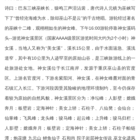
诗曰：巴东三峡巫峡长，猿鸣三声泪沾裳，唐代诗人元稹为巫峡写
下了“曾经沧海难为水，除却巫山不是云”的千古绝唱。游轮经过著名
16:00
的巫峡十二峰，观栩栩如生的神女峰。下午
游轮停靠神女溪码
--
AAAA
2
头
游览神女溪景区（国家
级景区游览时间大约为
个小时）神
15
女溪，当地人又称为“美女溪”，溪长
公里，由于水面湍急、溪浅
10
道窄，其中有
公里为人迹罕至的原始山谷，是三峡旅游线上的一
处旅游处女地。神女溪位于长江南岸，发源于重庆巫山县的官度
区。上游名官度河，下游名紫阳河、神女溪，在神女峰麓对面的青
石镇汇入长江。下游河段因受其险峻的地理环境制约，至今仍保存
着较为原始的自然风貌，神女溪景区分为：净坛峰；人影壁；嫦娥
奔月；板壁岩；定海神针；美女上轿；石柱子、八仙凳；会仙台；
仙掌峰；飞凤峰；龙头峰；骏马峰；起云峰；上升峰；骏马归栏；
人影壁；嫦娥奔月；板壁岩；定海神针；美女上轿；石柱子帕链
潭；炮花塘
九元山
鲤鱼仙子
石和尚
陀子岩层神女传说
巫文化遗风