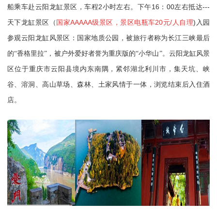
2
16
00
---
船乘车赴云阳龙缸景区，车程
小时左右。下午
：
左右抵达
AAAAA
20
/
)
天下龙缸景区（
国家
级景区，景区电瓶车
元
人自理
入园
参观云阳龙缸风景区：国家地质公园，被旅行者称为长江三峡最后
的“香格里拉”，被户外爱好者誉为重庆版的“小华山”。云阳龙缸风景
区位于重庆市云阳县境内东南隅，紧邻湖北利川市，集天坑、峡
谷、溶洞、高山草场、森林、土家风情于一体，浏览结束后入住酒
店。