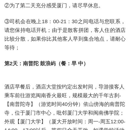
②为了第二天充分感受厦门，请尽早休息。
③司机会在晚上
18
：
00-21
：
30
之间电话与您联系，
请您保持电话开机；由于是散客拼团，客人住的酒店
比较分散，如果你比其他客人早到集合地点，请耐心
等待；
第2天：
南普陀 鼓浪屿
（餐：早 中）
酒店早餐后，酒店大堂按约定出发时间，导游接客人
乘车前往游览闽南香火最旺，规模最大的千年古刹-
【南普陀寺】（游览时间40分钟）依山傍海的南普陀
寺，位于厦门市中心，吡邻厦门大学和闽南佛学院；
外观【厦门大学】（厦大开放时间：周一-周五12:00-