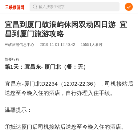
输入搜索关键字
宜昌到厦门鼓浪屿休闲双动四日游_宜
昌到厦门旅游攻略
三峡旅游信息中心
2019-11-01 12:40:42
15551人看过
简要行程
第
1
天：
宜昌东-
厦门北
（餐：无）
宜昌东
-
厦门北
D2234
（
12:02-22:36
），司机接站后
送您至今晚入住的酒店，自行办理入住手续。
温馨提示：
①抵达厦门后司机
接站后送您至今晚入住的酒店
。