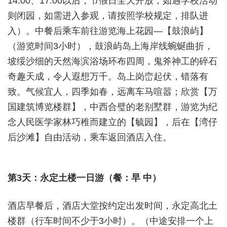
14:00、17:00以后，节假日全天开放，如遇学校活动
则闭园，如需进入参观，请按照学校规定，排队进
入）。中餐后乘车前往游览海上花园—【鼓浪屿】
（游览时间3小时），鼓浪屿岛上海岸线蜿蜒曲折，
坡绥沙细的天然海滨浴场环布四周，鬼斧神工的碎石
奇趣天成，令人遐想万千。岛上岗峦起伏，错落有
致。气候宜人，四季如春，远离车马喧嚣；欣赏【万
国建筑博览楼群】，中西合璧的老别墅群，游览为纪
念人民医学家林巧稚而建立的【毓园】，后在【湾仔
后沙滩】自由活动，乘车返回酒店入住。
第
3
天：
永定土楼一日游（餐：早 中）
酒店早餐后，酒店大堂按约定出发时间，
永定高北土
楼群（行车时间不少于
3
小时）。（中途安排一个上