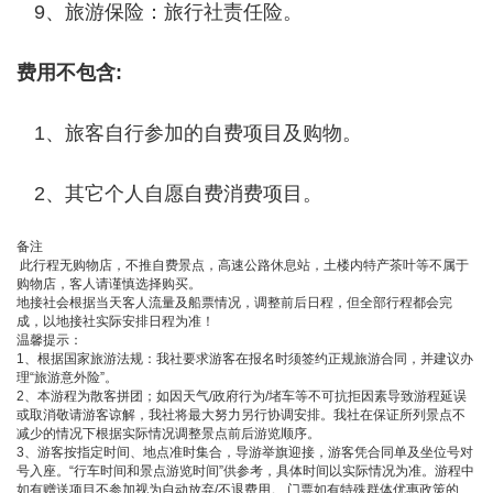
9、旅游保险：旅行社责任险。
费用不包含
:
1、旅客自行参加的自费项目及购物。
2、其它个人自愿自费消费项目。
备注
此行程无购物店，不推自费景点，高速公路休息站，土楼内特产茶叶等不属于
购物店，客人请谨慎选择购买。
地接社会根据当天客人流量及船票情况，调整前后日程，但全部行程都会完
成，以地接社实际安排日程为准！
温馨提示：
1、根据国家旅游法规：我社要求游客在报名时须签约正规旅游合同，并建议办
理“旅游意外险”。
2、本游程为散客拼团；如因天气/政府行为/堵车等不可抗拒因素导致游程延误
或取消敬请游客谅解，我社将最大努力另行协调安排。我社在保证所列景点不
减少的情况下根据实际情况调整景点前后游览顺序。
3、游客按指定时间、地点准时集合，导游举旗迎接，游客凭合同单及坐位号对
号入座。“行车时间和景点游览时间”供参考，具体时间以实际情况为准。游程中
如有赠送项目不参加视为自动放弃/不退费用。 门票如有特殊群体优惠政策的