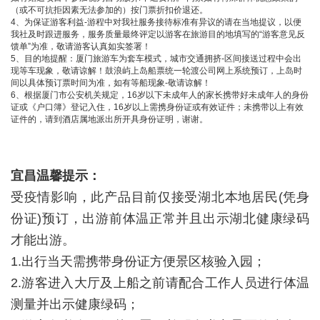
（或不可抗拒因素无法参加的）按门票折扣价退还。
4、为保证游客利益-游程中对我社服务接待标准有异议的请在当地提议，以便
我社及时跟进服务，服务质量最终评定以游客在旅游目的地填写的“游客意见反
馈单”为准，敬请游客认真如实签署！
5、目的地提醒：厦门旅游车为套车模式，城市交通拥挤-区间接送过程中会出
现等车现象，敬请谅解！鼓浪屿上岛船票统一轮渡公司网上系统预订，上岛时
间以具体预订票时间为准，如有等船现象-敬请谅解！
6、根据厦门市公安机关规定，16岁以下未成年人的家长携带好未成年人的身份
证或《户口簿》登记入住，16岁以上需携身份证或有效证件；未携带以上有效
证件的，请到酒店属地派出所开具身份证明，谢谢。
宜昌温馨提示：
受疫情影响，此产品目前仅接受湖北本地居民(凭身
份证)预订，出游前体温正常并且出示湖北健康绿码
才能出游。
1.出行当天需携带身份证方便景区核验入园；
2.游客进入大厅及上船之前请配合工作人员进行体温
测量并出示健康绿码；