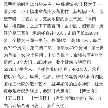
洗手间的时间
15
分钟左右）中餐后游览“土楼之王”
---
承启楼，位于福建省高头乡高北村，其规模巨大，造
型奇特，古色古香，充满浓郁的乡土气息。“高四
层，楼四圈，上上下下四百间；圆中圆，圈套圈，历
经沧桑三百年” 承启楼直径
73
米，走廊周长
229.34
米，全楼为三圈一中心。外圈
4
层，高
16.4
米，每层
设
72
个房间；第二圈二层，每层设
40
个房间；第三圈
为单层，设
32
个房间，中心为祖堂，全楼共有
400
个
房间，
3
个大门，
2
口水井，整个建筑占地面积
5376.17
平方米。全楼住着
60
余户，
400
余人。承启
楼以它高大、厚重、粗犷、雄伟的建筑风格和庭园院
落端庄丽脱的造型艺术，融与如诗的山乡神韵，让无
数参观者叹为观止，参观【承启楼】、【博士楼】、
【五云楼】、【世泽楼】
（游览时间1
小时）
等。自
由活动集合返回厦门，
酒店入住。