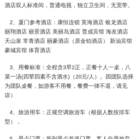
酒店双人标准间，普通电视，独立卫生间，无宽带。
2、厦门参考酒店：康恒连锁 英海酒店 银龙酒店
丽翔酒店 丽景酒店 美丽岛酒店 普成宾馆 海友酒店
天山泉 常青酒店 丽豪酒店（原金铂酒店） 新油宾馆
豪城宾馆 体育酒店
3、用餐标准：全程含
3
早
2
正，正餐十人一桌，八
菜一汤
(
四荤四素不含酒水
)
（
20
元
/
人）。因团队选择
为团队桌餐，如游客不用餐，餐费一律不退，请见
谅）
4、旅游用车：正规空调旅游车（根据人数按排车
型），
5、景点门票：所列景点首道门票。客人自愿放弃